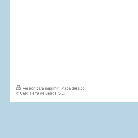
Versión para imprimir
|
Mapa del sitio
© Card Tierra de Barros, S.L.